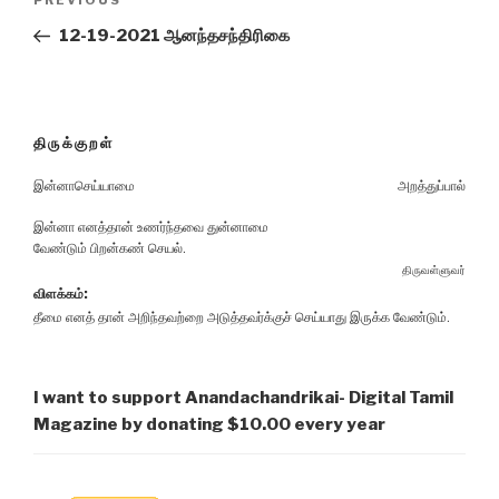
Previous
PREVIOUS
navigation
Post
12-19-2021 ஆனந்தசந்திரிகை
திருக்குறள்
இன்னாசெய்யாமை
அறத்துப்பால்
இன்னா எனத்தான் உணர்ந்தவை துன்னாமை
வேண்டும் பிறன்கண் செயல்.
திருவள்ளுவர்
விளக்கம்:
தீமை எனத் தான் அறிந்தவற்றை அடுத்தவர்க்குச் செய்யாது இருக்க வேண்டும்.
I want to support Anandachandrikai- Digital Tamil
Magazine by donating $10.00 every year