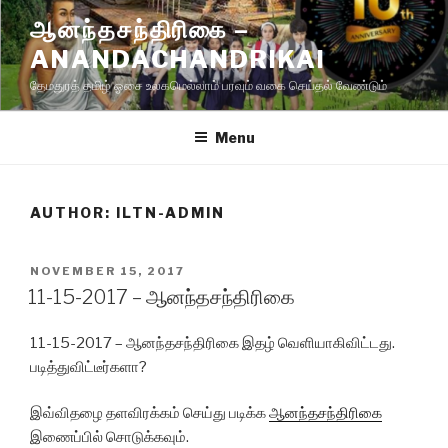
Skip
ஆனந்தசந்திரிகை –
to
ANANDACHANDRIKAI
content
தேமதுரத் தமிழ் ஓசை உலகமெல்லாம் பரவும் வகை செய்தல் வேண்டும்
Menu
AUTHOR:
ILTN-ADMIN
POSTED
NOVEMBER 15, 2017
ON
11-15-2017 – ஆனந்தசந்திரிகை
11-15-2017 – ஆனந்தசந்திரிகை இதழ் வெளியாகிவிட்டது.
படித்துவிட்டீர்களா?
இவ்விதழை தளவிரக்கம் செய்து படிக்க
ஆனந்தசந்திரிகை
இணைப்பில் சொடுக்கவும்.