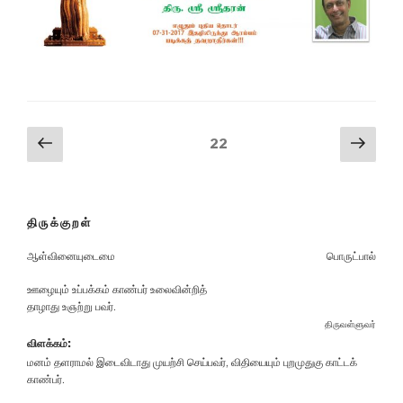
Posts
Previous
Next
Page
22
page
pag
pagination
திருக்குறள்
ஆள்வினையுடைமை
பொருட்பால்
ஊழையும் உப்பக்கம் காண்பர் உலைவின்றித்
தாழாது உஞற்று பவர்.
திருவள்ளுவர்
விளக்கம்:
மனம் தளராமல் இடைவிடாது முயற்சி செய்பவர், விதியையும் புறமுதுகு காட்டக்
காண்பர்.