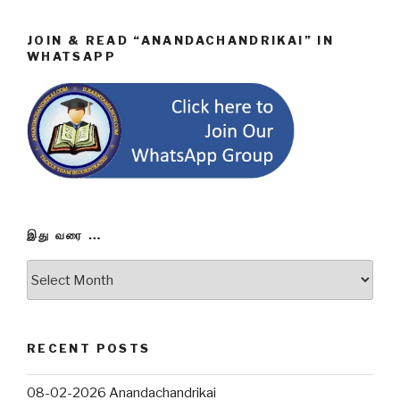
JOIN & READ “ANANDACHANDRIKAI” IN
WHATSAPP
இது வரை …
இது
வரை
…
RECENT POSTS
08-02-2026 Anandachandrikai