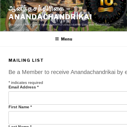
Skip
ஆனந்தசந்திரிகை –
to
ANANDACHANDRIKAI
content
தேமதுரத் தமிழ் ஓசை உலகமெல்லாம் பரவும் வகை செய்தல் வேண்டும்
Menu
MAILING LIST
Be a Member to receive Anandachandrikai by 
*
indicates required
Email Address
*
First Name
*
Last Name
*