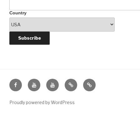
Country
Facebook
Anandachandrikai-
Anandachandrikai
Online
Quizlet
Ilearntamilnow
Tamil
School
Proudly powered by WordPress