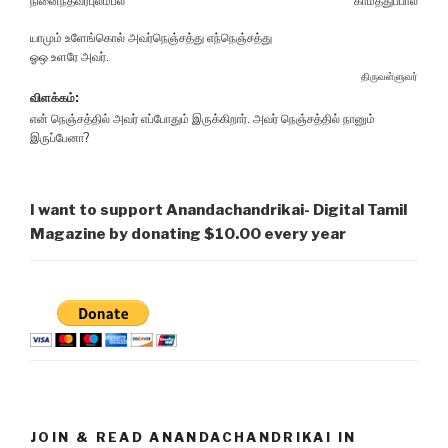
நினைந்தவர்புலம்பல்
காமத்துப்பால்
யாமும் உளேங்கொல் அவர்நெஞ்சத்து எந்நெஞ்சத்து
ஓஒ உளரே அவர்.
திருவள்ளுவர்
விளக்கம்:
என் நெஞ்சத்தில் அவர் எப்போதும் இருக்கிறார். அவர் நெஞ்சத்தில் நானும்
இருப்பேனா?
I want to support Anandachandrikai- Digital Tamil
Magazine by donating $10.00 every year
JOIN & READ ANANDACHANDRIKAI IN