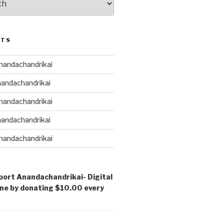
STS
andachandrikai
andachandrikai
andachandrikai
andachandrikai
andachandrikai
port Anandachandrikai- Digital
ne by donating $10.00 every