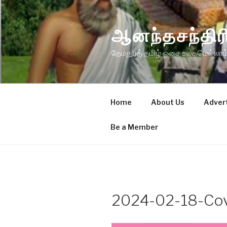
Skip
to
ஆனந்தசந்த
content
தேமதுரத் தமிழ் ஓசை உலகமெல்லாம்
Home
About Us
Adver
Be a Member
2024-02-18-Co