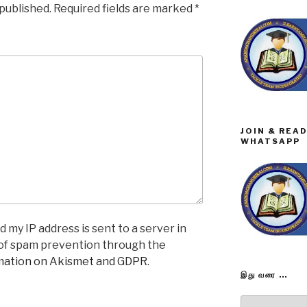
 published.
Required fields are marked
*
JOIN & REA
WHATSAPP
 my IP address is sent to a server in
 of spam prevention through the
mation on Akismet and GDPR
.
இது வரை …
இது