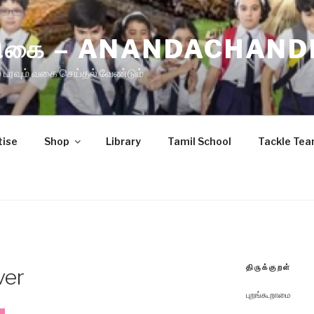
ிரிகை – ANANDACHAND
 பரவும் வகை செய்தல் வேண்டும்
tise
Shop
Library
Tamil School
Tackle Te
திருக்குறள்
ver
புறங்கூறாமை