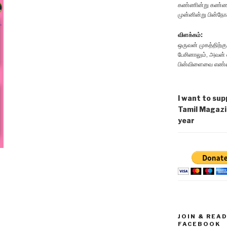
கண்ணின்று கண்ணற
முன்னின்று பின்நோ
விளக்கம்:
ஒருவன் முகத்திற்கு
பேசினாலும், அவன் எ
பின்விளைவை எண்ண
I want to sup
Tamil Magazi
year
JOIN & REA
FACEBOOK