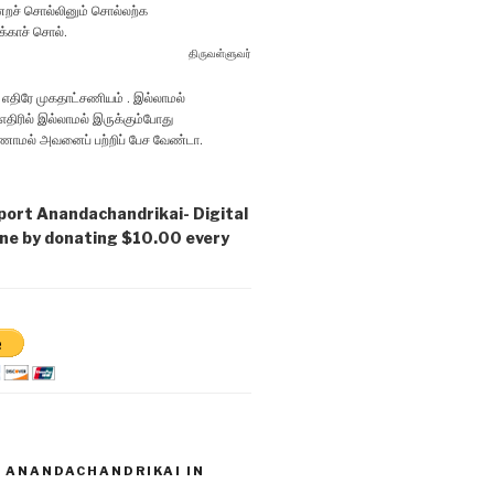
ச் சொல்லினும் சொல்லற்க
க்காச் சொல்.
திருவள்ளுவர்
 எதிரே முகதாட்சணியம் . இல்லாமல்
திரில் இல்லாமல் இருக்கும்போது
ாமல் அவனைப் பற்றிப் பேச வேண்டா.
port Anandachandrikai- Digital
ne by donating $10.00 every
D ANANDACHANDRIKAI IN