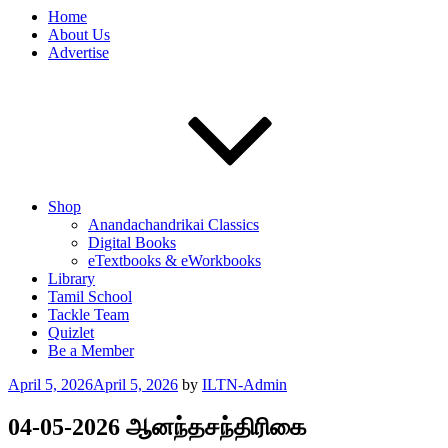
Home
About Us
Advertise
Shop
Anandachandrikai Classics
Digital Books
eTextbooks & eWorkbooks
Library
Tamil School
Tackle Team
Quizlet
Be a Member
Posted
April 5, 2026
April 5, 2026
by
ILTN-Admin
on
04-05-2026 ஆனந்தசந்திரிகை