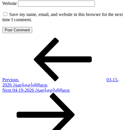
Website
Save my name, email, and website in this browser for the next
time I comment.
Post
Previous
Post
navigation
Previous
03-15-
2026 ஆனந்தசந்திரிகை
Next
Next
04-19-2026 ஆனந்தசந்திரிகை
Post