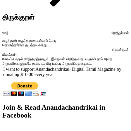
திருக்குறள்
ஊழ்
அறத்துப்பால்
வகுத்தான் வகுத்த வகையல்லால் கோடி
தொகுத்தார்க்கு துய்த்தல் அரிது.
திருவள்ளுவர்
விளக்கம்:
கோடிப்பொருள் சேர்ந்திருந்தாலும் , இறைவன் விதித்த விதிப்படிதான் நாம் அதை
அனுபவிக்க முடியுமே தவிர, நம் விருப்பப்படி அனுபவிப்பது கடினம்.
I want to support Anandachandrikai- Digital Tamil Magazine by
donating $10.00 every year
Join & Read Anandachandrikai in
Facebook