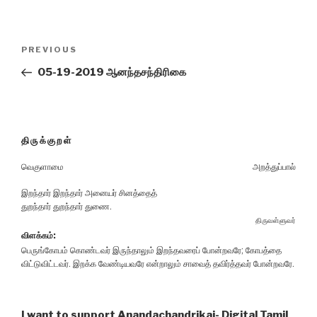
Post
Previous
PREVIOUS
navigation
Post
05-19-2019 ஆனந்தசந்திரிகை
திருக்குறள்
வெகுளாமை
அறத்துப்பால்
இறந்தார் இறந்தார் அனையர் சினத்தைத்
துறந்தார் துறந்தார் துணை.
திருவள்ளுவர்
விளக்கம்:
பெருங்கோபம் கொண்டவர் இருந்தாலும் இறந்தவரைப் போன்றவரே; கோபத்தை
விட்டுவிட்டவர். இறக்க வேண்டியவரே என்றாலும் சாவைத் தவிர்த்தவர் போன்றவரே.
I want to support Anandachandrikai- Digital Tamil