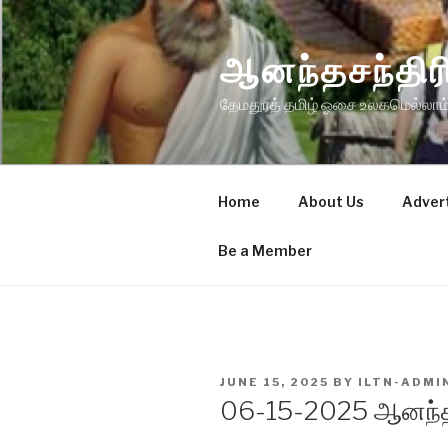
Skip
to
ஆனந்தசந்த
content
தேமதுரத் தமிழ் ஓசை உலகமெல்லாம்
Home
About Us
Adver
Be a Member
POSTED
JUNE 15, 2025
BY
ILTN-ADMI
ON
06-15-2025 ஆனந்த