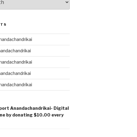
STS
andachandrikai
andachandrikai
andachandrikai
andachandrikai
andachandrikai
port Anandachandrikai- Digital
ne by donating $10.00 every