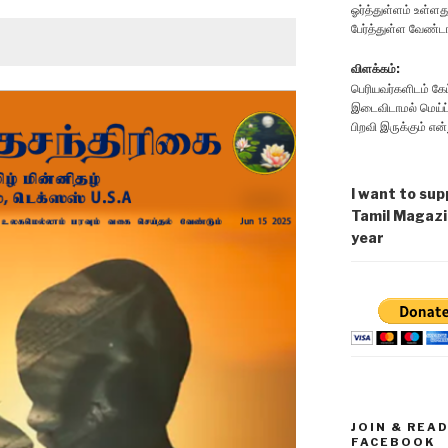
ஓர்த்துள்ளம் உள்ள
பேர்த்துள்ள வேண்டா 
விளக்கம்:
பெரியவர்களிடம் கே
இடைவிடாமல் மெய்ப்
பிறவி இருக்கும் எ
I want to sup
Tamil Magazi
year
JOIN & REA
FACEBOOK