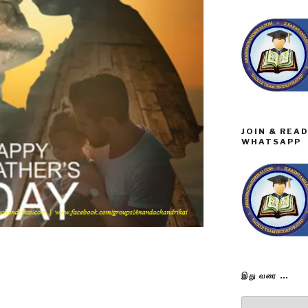
JOIN & REA
WHATSAPP
இது வரை …
இது