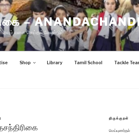
ிரிகை – ANANDACHAND
 பரவும் வகை செய்தல் வேண்டும்
tise
Shop
Library
Tamil School
Tackle Te
திருக்குறள்
N
சந்திரிகை
மெய்யுணர்தல்