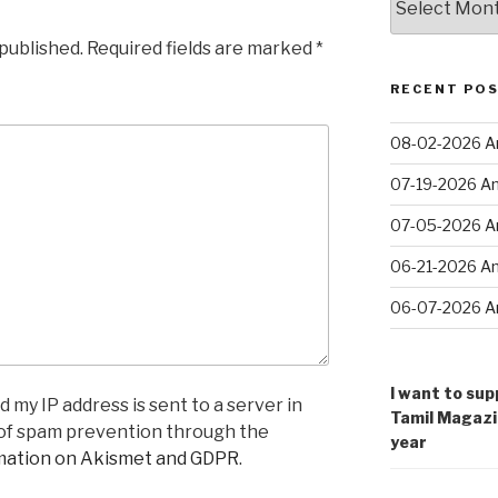
வரை
…
 published.
Required fields are marked
*
RECENT PO
08-02-2026 An
07-19-2026 An
07-05-2026 An
06-21-2026 An
06-07-2026 An
I want to sup
 my IP address is sent to a server in
Tamil Magazi
 of spam prevention through the
year
mation on Akismet and GDPR
.