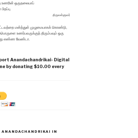
து உணரின் ஒருதலையாப்
பிறப்பு.
திருவள்ளுவர்
ட்டவற்றை மன்த்துள் முழுமையாகக் கொண்டு,
பொருளை உணர்பவருக்குத் ‌திரும்பவும் ஒரு
ன்று எண்ண வேண்டா.
port Anandachandrikai- Digital
ne by donating $10.00 every
D ANANDACHANDRIKAI IN