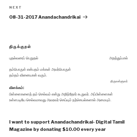
Next
NEXT
Post
08-31-2017 Anandachandrikai
திருக்குறள்
புதல்வரைப் பெறுதல்
அறத்துப்பால்
தம்பொருள் என்பதம் மக்கள் அவர்பொருள்
தம்தம் வினையான் வரும்.
திருவள்ளுவர்
விளக்கம்:
பிள்ளைகளைத் தம் செல்வம் என்று அறிந்தோர் கூறுவர். அப்பிள்ளைகள்
உள்ளபடியே செல்வமாவது அவரவர் செய்யும் நற்செயல்களால் அமையும்.
I want to support Anandachandrikai- Digital Tamil
Magazine by donating $10.00 every year