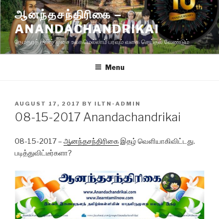
Skip
ஆனந்தசந்திரிகை –
to
ANANDACHANDRIKAI
content
தேமதுரத் தமிழ் ஓசை உலகமெல்லாம் பரவும் வகை செய்தல் வேண்டும்
Menu
POSTED
AUGUST 17, 2017
BY
ILTN-ADMIN
ON
08-15-2017 Anandachandrikai
08-15-2017 –
ஆனந்தசந்திரிகை
இதழ் வெளியாகிவிட்டது.
படித்துவிட்டீர்களா?