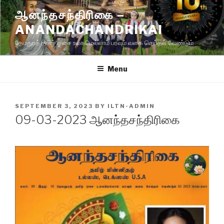
Skip
ஆனந்தசந்திரிகை –
to
ANANDACHANDRIKAI
content
தேமதுரத் தமிழ் ஓசை உலகமெல்லாம் பரவும் வகை செய்தல் வேண்டும்
Menu
POSTED
SEPTEMBER 3, 2023
BY
ILTN-ADMIN
ON
09-03-2023 ஆனந்தசந்திரிகை