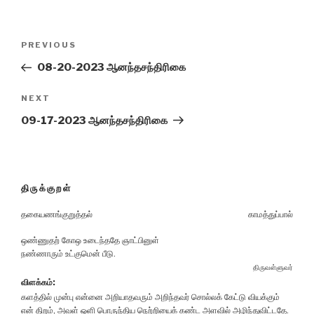
Post
Previous
PREVIOUS
navigation
Post
08-20-2023 ஆனந்தசந்திரிகை
Next
NEXT
Post
09-17-2023 ஆனந்தசந்திரிகை
திருக்குறள்
தகையணங்குறுத்தல்
காமத்துப்பால்
ஒண்ணுதற் கோஒ உடைந்ததே ஞாட்பினுள்
நண்ணாரும் உட்குமென் பீடு.
திருவள்ளுவர்
விளக்கம்:
களத்தில் முன்பு என்னை அறியாதவரும் அறிந்தவர் சொல்லக் கேட்டு வியக்கும்
என் திறம், அவள் ஒளி பொருந்திய நெற்றியைக் கண்ட அளவில் அழிந்துவிட்டதே.