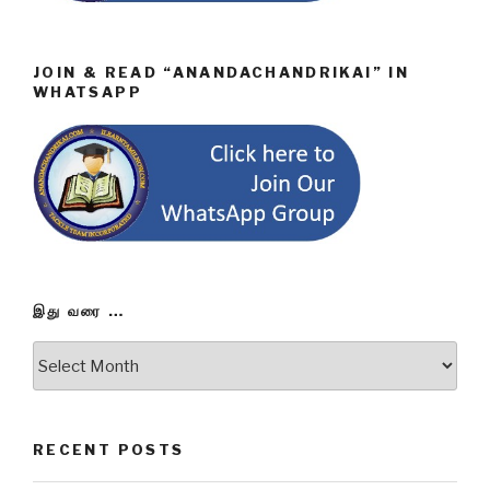
JOIN & READ “ANANDACHANDRIKAI” IN
WHATSAPP
இது வரை …
இது
வரை
…
RECENT POSTS