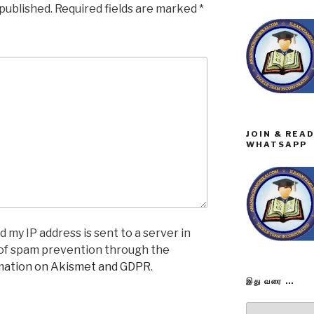
 published.
Required fields are marked
*
JOIN & REA
WHATSAPP
 my IP address is sent to a server in
 of spam prevention through the
mation on Akismet and GDPR
.
இது வரை …
இது