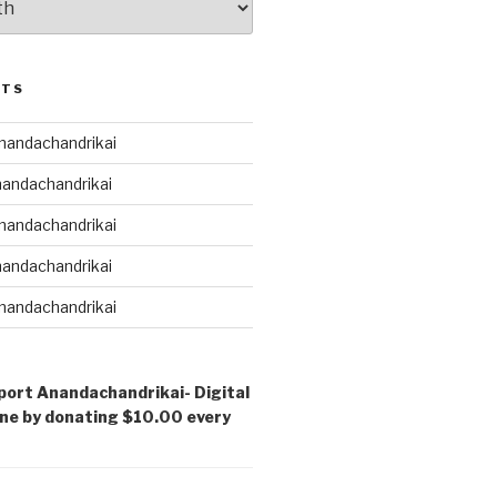
STS
andachandrikai
andachandrikai
andachandrikai
andachandrikai
andachandrikai
port Anandachandrikai- Digital
ne by donating $10.00 every