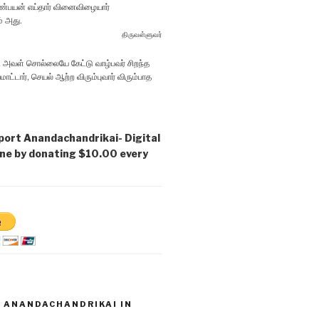
்பயன் எய்தார் வினைவிழையார்
் அது.
திருவள்ளுவர்
 அவள் சொல்லையே கேட்டு வாழ்பவர் சிறந்த
டார், செயல் ஆற்ற விரும்புவார் விரும்பாத
port Anandachandrikai- Digital
ne by donating $10.00 every
D ANANDACHANDRIKAI IN