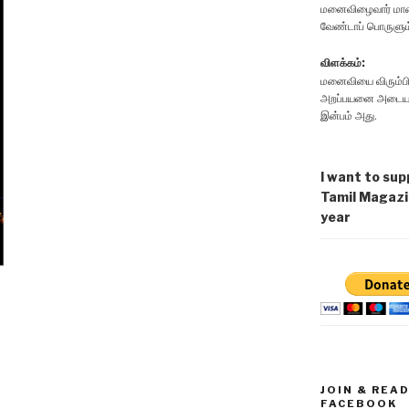
மனைவிழைவார் மாண
வேண்டாப் பொருளும
விளக்கம்:
மனைவியை விரும்பி
அறப்பயனை அடையமாட்
இன்பம் அது.
I want to sup
Tamil Magazi
year
JOIN & REA
FACEBOOK