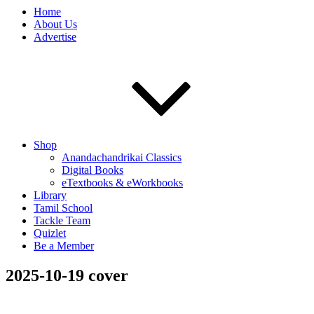
Home
About Us
Advertise
Shop
Anandachandrikai Classics
Digital Books
eTextbooks & eWorkbooks
Library
Tamil School
Tackle Team
Quizlet
Be a Member
2025-10-19 cover