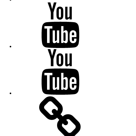
Anandachandrikai-
Ilearntamilnow
Anandachandrikai
Online
Tamil
School