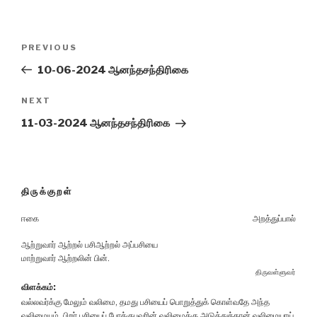
Post
Previous
PREVIOUS
navigation
Post
10-06-2024 ஆனந்தசந்திரிகை
Next
NEXT
Post
11-03-2024 ஆனந்தசந்திரிகை
திருக்குறள்
ஈகை
அறத்துப்பால்
ஆற்றுவார் ஆற்றல் பசிஆற்றல் அப்பசியை
மாற்றுவார் ஆற்றலின் பின்.
திருவள்ளுவர்
விளக்கம்:
வல்லவர்க்கு மேலும் வலிமை, தமது பசியைப் பொறுத்துக் கொள்வதே அந்த
வலிமையும், பிறர் பசியைப் போக்குபவரின் வலிமைக்கு அடுத்துத்தான் வலிமையாய்