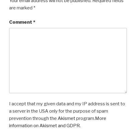
Your email address will not be published.
Required fields
are marked
*
Comment
*
I accept that my given data and my IP address is sent to
a server in the USA only for the purpose of spam
prevention through the
Akismet
program.
More
information on Akismet and GDPR
.