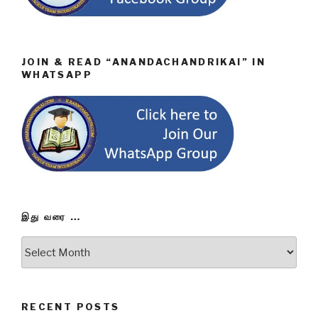
JOIN & READ “ANANDACHANDRIKAI” IN
WHATSAPP
இது வரை …
இது
வரை
…
RECENT POSTS