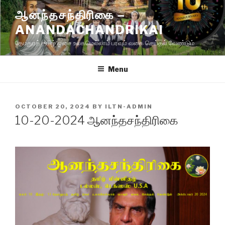
Skip
ஆனந்தசந்திரிகை –
to
ANANDACHANDRIKAI
content
தேமதுரத் தமிழ் ஓசை உலகமெல்லாம் பரவும் வகை செய்தல் வேண்டும்
Menu
POSTED
OCTOBER 20, 2024
BY
ILTN-ADMIN
ON
10-20-2024 ஆனந்தசந்திரிகை