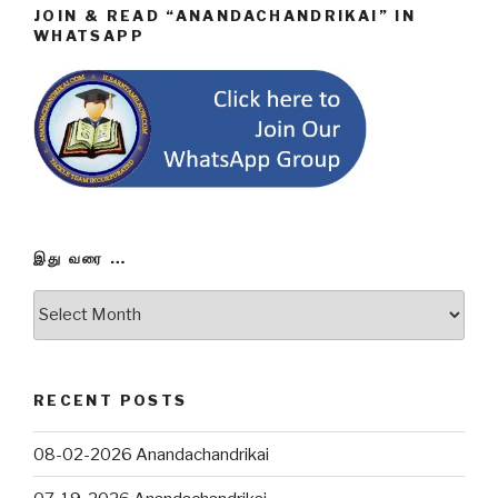
JOIN & READ “ANANDACHANDRIKAI” IN
WHATSAPP
இது வரை …
இது
வரை
…
RECENT POSTS
08-02-2026 Anandachandrikai