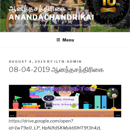
Skip
ஆனந்தசந்திரிகை –
to
ANANDACHANDRIKAI
content
தேமதுரத் தமிழ் ஓசை உலகமெல்லாம் பரவும் வகை செய்தல் வேண்டும்
Menu
POSTED
AUGUST 4, 2019
BY
ILTN-ADMIN
ON
08-04-2019 ஆனந்தசந்திரிகை
https://drive.
google.com/open?
id=1wT9e0_LP_HpNJfdSKMyktI0HT9f3h4zL