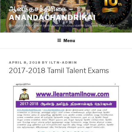
Skip
ஆனந்தசந்திரிகை –
to
ANANDACHANDRIKAI
content
தேமதுரத் தமிழ் ஓசை உலகமெல்லாம் பரவும் வகை செய்தல் வேண்டும்
Menu
POSTED
APRIL 8, 2018
BY
ILTN-ADMIN
ON
2017-2018 Tamil Talent Exams