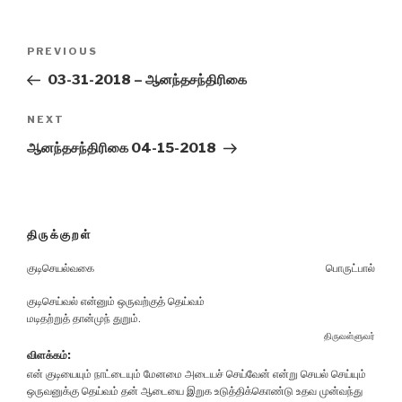
Post
Previous
PREVIOUS
navigation
Post
03-31-2018 – ஆனந்தசந்திரிகை
Next
NEXT
Post
ஆனந்தசந்திரிகை 04-15-2018
திருக்குறள்
குடிசெயல்வகை
பொருட்பால்
குடிசெய்வல் என்னும் ஒருவற்குத் தெய்வம்
மடிதற்றுத் தான்முந் துறும்.
திருவள்ளுவர்
விளக்கம்:
என் குடியையும் நாட்டையும் மேனமை அடையச் செய்வேன் என்று செயல் செய்யும்
ஒருவனுக்கு தெய்வம் தன் ஆடையை இறுக உடுத்திக்கொண்டு உதவ முன்வந்து